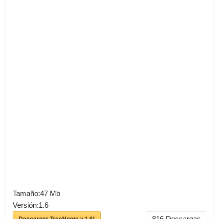
Tamaño:
47 Mb
Versión:
1.6
Descargar TreeNoote v.1.6!
816
Descargas