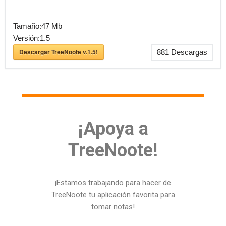
Tamaño:
47 Mb
Versión:
1.5
Descargar TreeNoote v.1.5!
881
Descargas
¡Apoya a
TreeNoote!
¡Estamos trabajando para hacer de
TreeNoote tu aplicación favorita para
tomar notas!